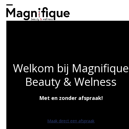
Skip
to
Open
Close
content
mobile
mobile
menu
menu
Welkom bij Magnifique
Beauty & Welness
Met en zonder afspraak!
Maak direct een afspraak