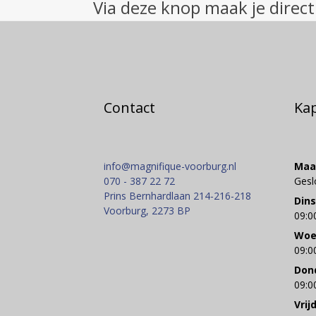
Via deze knop maak je direct
Contact
Ka
info@magnifique-voorburg.nl
Maa
070 - 387 22 72
Gesl
Prins Bernhardlaan 214-216-218
Din
Voorburg
,
2273 BP
09:0
Woe
09:0
Don
09:0
Vrij