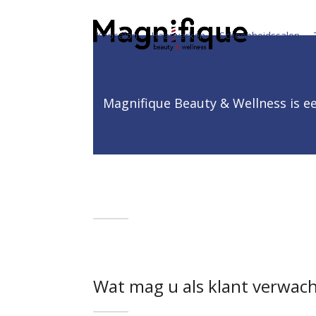
Skip
to
Kapsalon
Haarwerken
Schoonheidssalon
content
Magnifique Beauty & Wellness is ee
Wat mag u als klant verwac