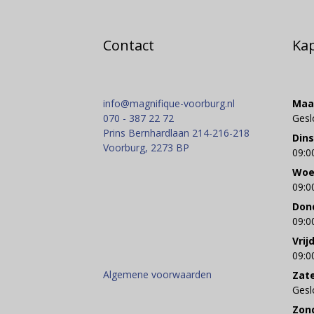
Contact
Ka
info@magnifique-voorburg.nl
Maa
070 - 387 22 72
Gesl
Prins Bernhardlaan 214-216-218
Din
Voorburg
,
2273 BP
09:0
Woe
09:0
Don
09:0
Vrij
09:0
Algemene voorwaarden
Zat
Gesl
Zon