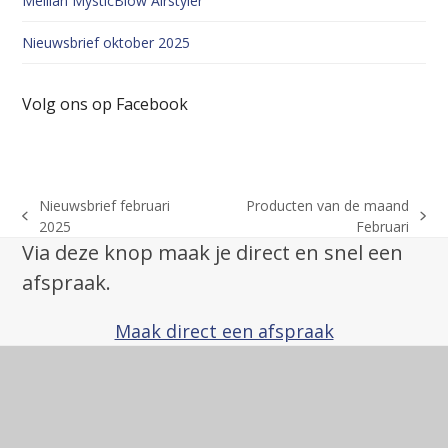
Mellian MysticBlow Airstyler
Nieuwsbrief oktober 2025
Volg ons op Facebook
Nieuwsbrief februari
Producten van de maand
previous
next
2025
Februari
post:
post:
Via deze knop maak je direct en snel een
afspraak.
Maak direct een afspraak