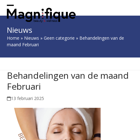
Skip
to
Open
Close
content
mobile
mobile
Nieuws
menu
menu
Home
»
Nieuws
»
Geen categorie
»
Behandelingen van de
maand Februari
Behandelingen van de maand
Februari
13 februari 2025