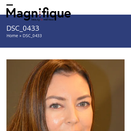
Skip
to
Open
Close
content
mobile
mobile
DSC_0433
menu
menu
Home
»
DSC_0433