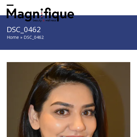
Skip
to
Open
Close
content
mobile
mobile
DSC_0462
menu
menu
Home
»
DSC_0462