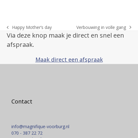
Verbouwing in volle gang
Happy Mother’s day
next
previous
Via deze knop maak je direct en snel een
post:
post:
afspraak.
Maak direct een afspraak
Contact
info@magnifique-voorburg.nl
070 - 387 22 72