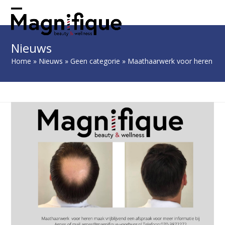
Skip
to
Open
Close
content
mobile
mobile
Nieuws
menu
menu
Home
»
Nieuws
»
Geen categorie
»
Maathaarwerk voor heren