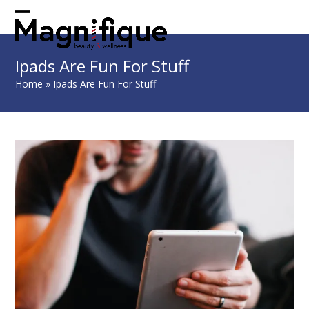
Skip
to
Open
Close
content
mobile
mobile
Ipads Are Fun For Stuff
menu
menu
Home
»
Ipads Are Fun For Stuff