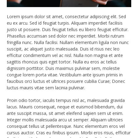
Lorem ipsum dolor sit amet, consectetur adipiscing elit. Sed
eu ex arcu. Sed id feugiat turpis. Aliquam imperdiet facilisis
justo ut posuere. Duis feugiat tellus eu libero feugiat efficitur.
Phasellus accumsan sed dolor nec imperdiet. Morbi rutrum
fringilla nunc. Nulla facilisi. Nullam elementum ligula non nunc
suscipit, ac aliquet justo malesuada. Duis id risus nec leo
efficitur condimentum vel ac nisl. Nulla non magna et ante
sagittis rhoncus quis eget tortor. Nulla eu eros ac tellus
dignissim porttitor. Duis maximus pulvinar sem, molestie
congue lorem porta vitae. Vestibulum ante ipsum primis in
faucibus orci luctus et ultrices posuere cubilia Curae; Donec
luctus mauris vitae sem lacinia pulvinar.
Proin odio tortor, iaculis tempus nisl ac, malesuada gravida
lacus. Mauris consequat, neque et euismod bibendum, dui
ante suscipit massa, sit amet eleifend sapien sem ut enim.
Integer mollis malesuada arcu ut semper. Aliquam ultricies
consequat tellus ut pellentesque. Nunc elementum eros vel
cursus auctor. Cras eu finibus ipsum. Morbi eros risus, efficitur