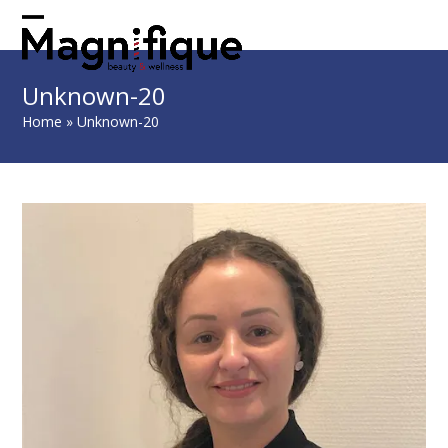
Skip
to
Open
Close
content
mobile
mobile
Unknown-20
menu
menu
Home
»
Unknown-20