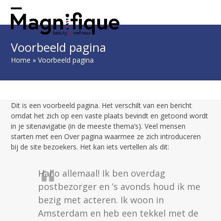
Skip
to
Open
Close
content
mobile
mobile
Voorbeeld pagina
menu
menu
Home
»
Voorbeeld pagina
Dit is een voorbeeld pagina. Het verschilt van een bericht
omdat het zich op een vaste plaats bevindt en getoond wordt
in je sitenavigatie (in de meeste thema’s). Veel mensen
starten met een Over pagina waarmee ze zich introduceren
bij de site bezoekers. Het kan iets vertellen als dit:
Hallo allemaal! Ik ben overdag
postbezorger en ’s avonds houd ik me
bezig met acteren. Ik woon in
Amsterdam en heb een tekkel met de