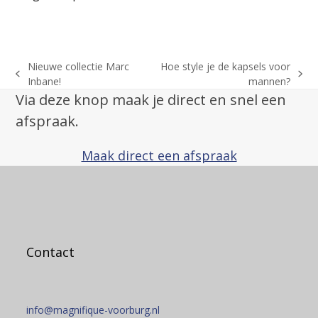
Nieuwe collectie Marc
Hoe style je de kapsels voor
previous
next
Inbane!
mannen?
post:
post:
Via deze knop maak je direct en snel een
afspraak.
Maak direct een afspraak
Contact
info@magnifique-voorburg.nl