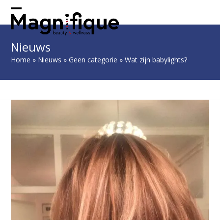
Skip
to
Open
Close
content
mobile
mobile
Nieuws
menu
menu
Home
»
Nieuws
»
Geen categorie
»
Wat zijn babylights?