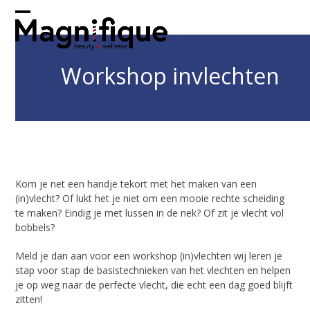
Skip
to
Open
Close
content
mobile
mobile
Workshop invlechten
menu
menu
Kom je net een handje tekort met het maken van een
(in)vlecht? Of lukt het je niet om een mooie rechte scheiding
te maken? Eindig je met lussen in de nek? Of zit je vlecht vol
bobbels?
Meld je dan aan voor een workshop (in)vlechten wij leren je
stap voor stap de basistechnieken van het vlechten en helpen
je op weg naar de perfecte vlecht, die echt een dag goed blijft
zitten!