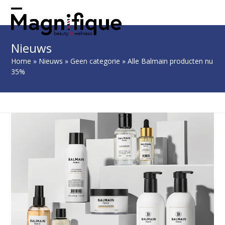
Skip
to
Open
Close
content
mobile
mobile
Nieuws
menu
menu
Home
»
Nieuws
»
Geen categorie
»
Alle Balmain producten nu
35%