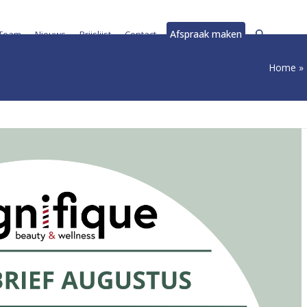
Afspraak maken
Team
Nieuws
Prijslijst
Contact
Home
»