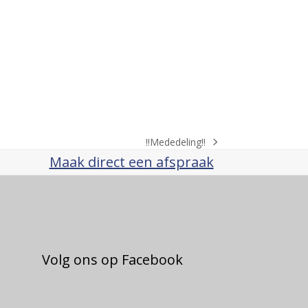
‼️Mededeling‼️
next
Maak direct een afspraak
post:
Volg ons op Facebook