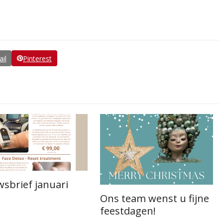
il
Pinterest
sbrief januari
Ons team wenst u fijne
feestdagen!