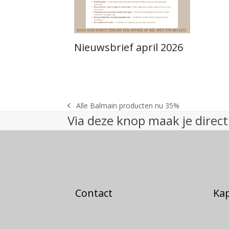
Nieuwsbrief april 2026
Alle Balmain producten nu 35%
previous
Via deze knop maak je direct
post:
Contact
Ka