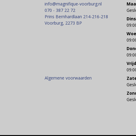
info@magnifique-voorburg.nl
Maa
070 - 387 22 72
Gesl
Prins Bernhardlaan 214-216-218
Din
Voorburg
,
2273 BP
09:0
Woe
09:0
Don
09:0
Vrij
09:0
Algemene voorwaarden
Zat
Gesl
Zon
Gesl