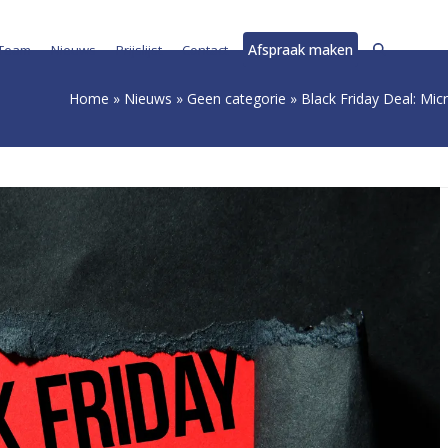
Afspraak maken
Team
Nieuws
Prijslijst
Contact
Home
»
Nieuws
»
Geen categorie
»
Black Friday Deal: Mi