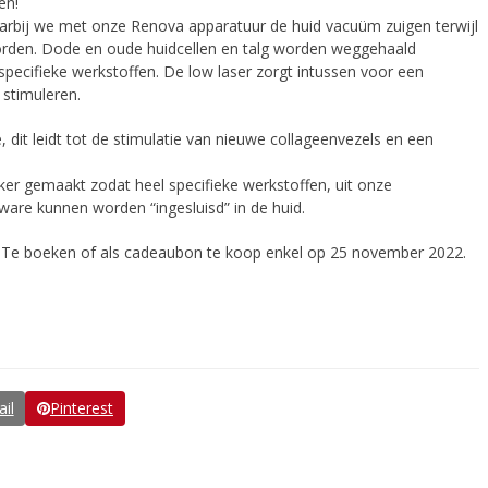
en!
bij we met onze Renova apparatuur de huid vacuüm zuigen terwijl
 worden. Dode en oude huidcellen en talg worden weggehaald
pecifieke werkstoffen. De low laser zorgt intussen voor een
 stimuleren.
 dit leidt tot de stimulatie van nieuwe collageenvezels en een
jker gemaakt zodat heel specifieke werkstoffen, uit onze
ware kunnen worden “ingesluisd” in de huid.
,00. Te boeken of als cadeaubon te koop enkel op 25 november 2022.
il
Pinterest