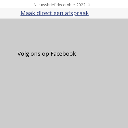
Nieuwsbrief december 2022
next
Maak direct een afspraak
post:
Volg ons op Facebook