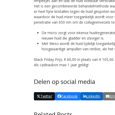
rimpeltjes aan en laat de huid voelbaar verstrakk
Het is een gecombineerde behandelmethode waar
er heel fijne kristallen tegen de huid gespoten
waardoor de huid meer toegankelijk wordt voor s
penetratie van 650 nm om de collageenvezels te
De micro zorgt voor intense huidregeneratie,
nieuwe huid die gladder en steviger is.
Met Meso wordt de huid tijdelijk toegankeli
hoogwaardige ampullen van renlive, als het 
Black Friday Prijs; € 60,00 in plaats van € 105
Als cadeaubon max 1 jaar geldig!
Delen op social media
Twitter
Facebook
LinkedIn
Ema
Related Posts