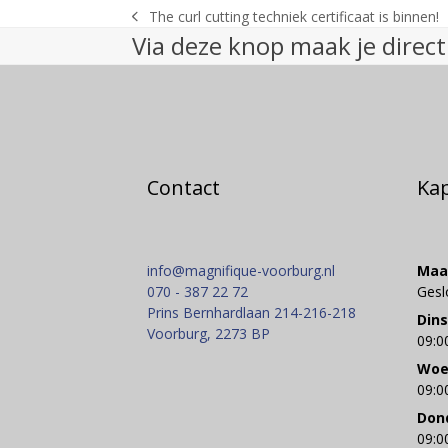
The curl cutting techniek certificaat is binnen!
previous
Via deze knop maak je direct
post:
Contact
Ka
info@magnifique-voorburg.nl
Maa
070 - 387 22 72
Gesl
Prins Bernhardlaan 214-216-218
Din
Voorburg
,
2273 BP
09:0
Woe
09:0
Don
09:0