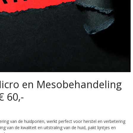
 Micro en Mesobehandeling
€ 60,-
ng van de huidporiën, werkt perfect voor herstel en verbetering
g van de kwaliteit en uitstraling van de huid, pakt lijntjes en