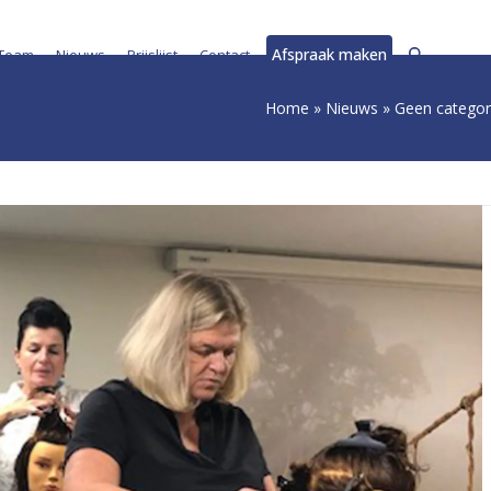
Afspraak maken
Team
Nieuws
Prijslijst
Contact
Home
»
Nieuws
»
Geen categor