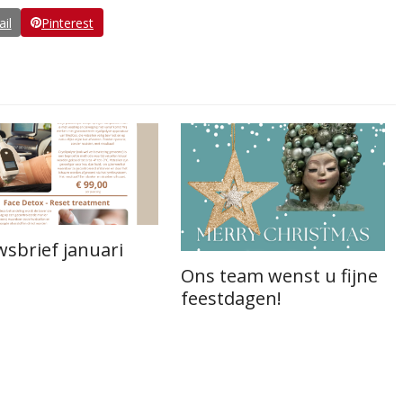
il
Pinterest
sbrief januari
Ons team wenst u fijne
feestdagen!