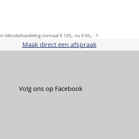
 en Mesobehandeling normaal € 105,- nu € 60,-
Maak direct een afspraak
Volg ons op Facebook