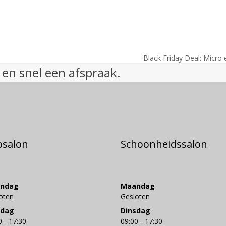
Black Friday Deal: Micro
next
 en snel een afspraak.
post:
psalon
Schoonheidssalon
ndag
Maandag
oten
Gesloten
sdag
Dinsdag
0 - 17:30
09:00 - 17:30