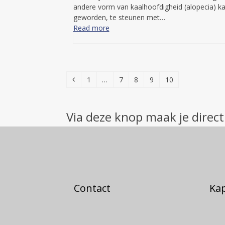
andere vorm van kaalhoofdigheid (alopecia) kaa
geworden, te steunen met…
Read more
Previous
Page
Page
Page
Page
Page
1
…
7
8
9
10
Via deze knop maak je direct
Contact
Ka