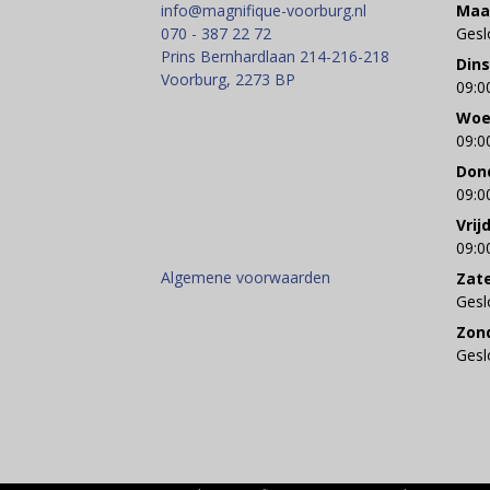
info@magnifique-voorburg.nl
Maa
070 - 387 22 72
Gesl
Prins Bernhardlaan 214-216-218
Din
Voorburg
,
2273 BP
09:0
Woe
09:0
Don
09:0
Vrij
09:0
Algemene voorwaarden
Zat
Gesl
Zon
Gesl