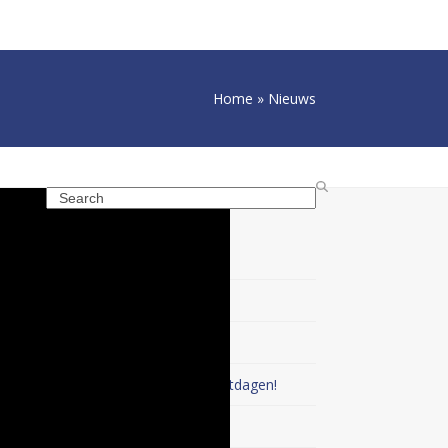
Home
»
Nieuws
Search
Recente berichten
Nieuwsbrief april 2026
Nieuwsbrief januari
Ons team wenst u fijne feestdagen!
Mellian MysticBlow Airstyler