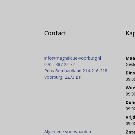
Contact
Ka
info@magnifique-voorburg.nl
Maa
070 - 387 22 72
Gesl
Prins Bernhardlaan 214-216-218
Din
Voorburg
,
2273 BP
09:0
Woe
09:0
Don
09:0
Vrij
09:0
Algemene voorwaarden
Zat