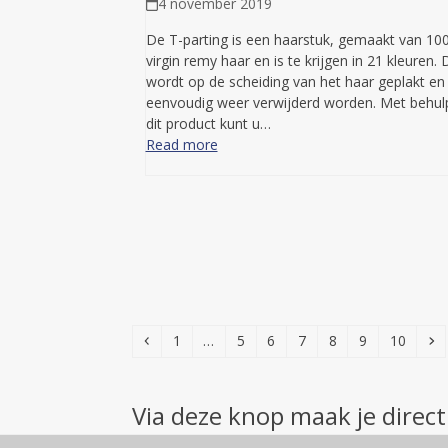
4 november 2019
De T-parting is een haarstuk, gemaakt van 10
virgin remy haar en is te krijgen in 21 kleuren.
wordt op de scheiding van het haar geplakt en
eenvoudig weer verwijderd worden. Met behul
dit product kunt u…
Read more
Previous
Page
Page
Page
Page
Page
Page
Page
N
1
…
5
6
7
8
9
10
Via deze knop maak je direct