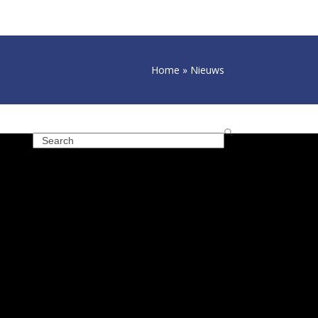
Home
»
Nieuws
Search
Recente berichten
Nieuwsbrief april 2026
Nieuwsbrief januari
Ons team wenst u fijne feestdagen!
Mellian MysticBlow Airstyler