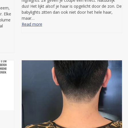
highlights. Ze geven je coupe een effect. Natuurlijk
dus! Het lijkt alsof je haar is opgelicht door de zon. De
teem,
babylights zitten dan ook niet door het hele haar,
. Elke
maar…
volume
Read more
al