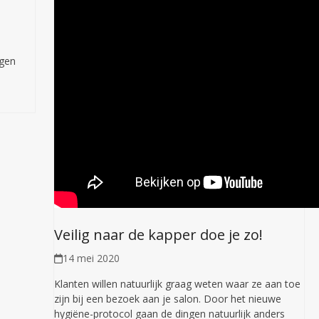
rgen
Veilig naar de kapper doe je zo!
14 mei 2020
Klanten willen natuurlijk graag weten waar ze aan toe
zijn bij een bezoek aan je salon. Door het nieuwe
hygiëne-protocol gaan de dingen natuurlijk anders