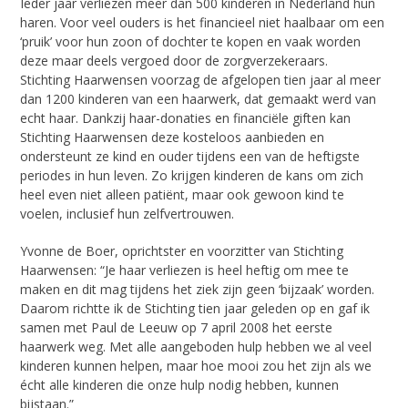
Ieder jaar verliezen meer dan 500 kinderen in Nederland hun
haren. Voor veel ouders is het financieel niet haalbaar om een
‘pruik’ voor hun zoon of dochter te kopen en vaak worden
deze maar deels vergoed door de zorgverzekeraars.
Stichting Haarwensen voorzag de afgelopen tien jaar al meer
dan 1200 kinderen van een haarwerk, dat gemaakt werd van
echt haar. Dankzij haar-donaties en financiële giften kan
Stichting Haarwensen deze kosteloos aanbieden en
ondersteunt ze kind en ouder tijdens een van de heftigste
periodes in hun leven. Zo krijgen kinderen de kans om zich
heel even niet alleen patiënt, maar ook gewoon kind te
voelen, inclusief hun zelfvertrouwen.
Yvonne de Boer, oprichtster en voorzitter van Stichting
Haarwensen: “Je haar verliezen is heel heftig om mee te
maken en dit mag tijdens het ziek zijn geen ‘bijzaak’ worden.
Daarom richtte ik de Stichting tien jaar geleden op en gaf ik
samen met Paul de Leeuw op 7 april 2008 het eerste
haarwerk weg. Met alle aangeboden hulp hebben we al veel
kinderen kunnen helpen, maar hoe mooi zou het zijn als we
écht alle kinderen die onze hulp nodig hebben, kunnen
bijstaan.”