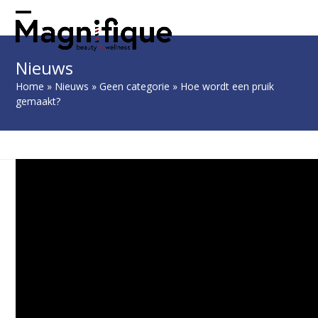
Skip
to
Open
Close
content
mobile
mobile
Nieuws
menu
menu
Home
»
Nieuws
»
Geen categorie
»
Hoe wordt een pruik
gemaakt?